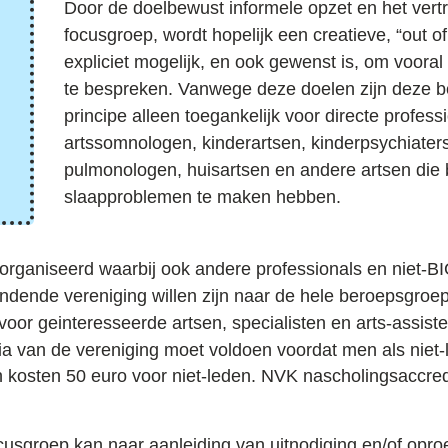
Door de
doelbewust informele
opzet en het
vert
focusgroep, wordt hopelijk een creatieve, “out o
expliciet mogelijk, en ook gewenst is, om voor
te bespreken. Vanwege deze doelen zijn deze
principe alleen toegankelijk voor directe profess
artssomnologen, kinderartsen, kinderpsychiater
pulmonologen, huisartsen en andere artsen die
slaapproblemen te maken hebben.
rganiseerd waarbij ook andere professionals en niet-B
dende vereniging willen zijn naar de hele beroepsgroe
oor geinteresseerde artsen, specialisten en arts-assist
ria van de vereniging
moet voldoen voordat men als niet-
n kosten 50 euro voor niet-leden.
NVK nascholingsaccred
ocusgroep kan naar aanleiding van
uitnodiging en/of opro