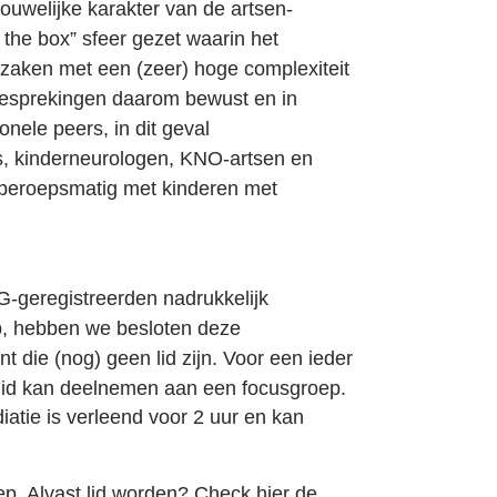
rouwelijke karakter
van de artsen-
f the box” sfeer gezet waarin het
al zaken met een
(zeer) hoge complexiteit
 besprekingen daarom
bewust en in
ionele peers
, in dit geval
s, kinderneurologen, KNO-artsen en
 beroepsmatig met kinderen met
IG-geregistreerden
nadrukkelijk
p, hebben we besloten deze
ent die
(nog) geen lid
zijn. Voor een ieder
lid kan deelnemen aan een focusgroep.
iatie
is verleend voor 2 uur en kan
ep
. Alvast lid worden? Check hier de