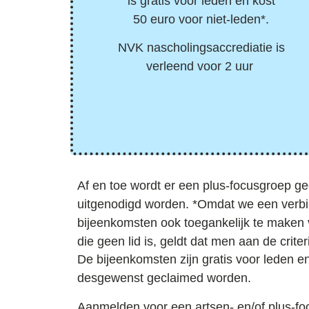
is gratis voor leden en kost
50 euro voor niet-leden*.
NVK nascholingsaccrediatie is
verleend voor 2 uur
Af en toe wordt er een
plus-focusgroep
geo
uitgenodigd
worden. *Omdat we een verbin
bijeenkomsten
ook toegankelijk
te maken v
die geen lid is, geldt dat men aan de
crite
De bijeenkomsten zijn gratis voor leden e
desgewenst geclaimed worden.
Aanmelden voor een artsen- en/of plus-f