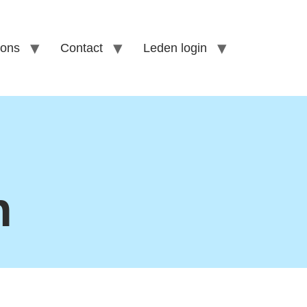
 ons
Contact
Leden login
n